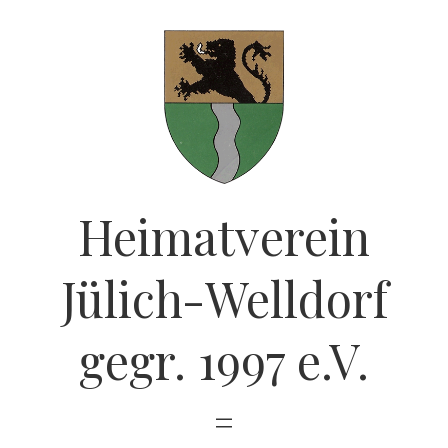
Zum
Inhalt
springen
Heimatverein
Jülich-Welldorf
gegr. 1997 e.V.